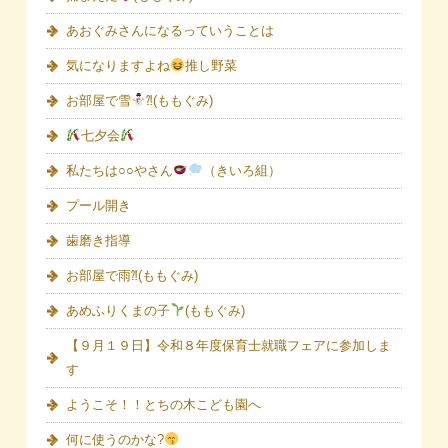
あおぐみさんになるっていうことは
気になりますよね
推し野菜
お部屋で雪
⁈(ももぐみ)
七夕会
私たちは○○やさん
（きいろ組）
プール開き
歯磨き指導
お部屋で雨⁈(ももぐみ)
あめふりくまの子
(ももぐみ)
【９月１９日】令和８年度保育士就職フェアに参加しま
す
ようこそ！！とちの木こども園へ
何に使うのかな?