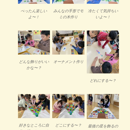
ぺったん楽しい
みんなの手形でモ
冷たくて気持ちい
よ〜！
ミの木作り
いよ〜！
どんな飾りがいい
オーナメント作り
かな〜？
どれにする〜？
好きなところに自
どこにする〜？
最後の星を飾るの