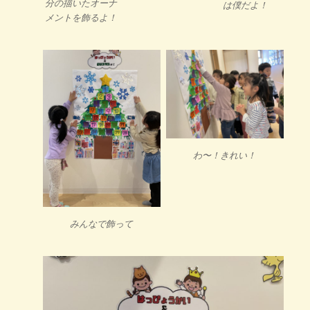
分の描いたオーナ
は僕だよ！
メントを飾るよ！
わ〜！きれい！
みんなで飾って