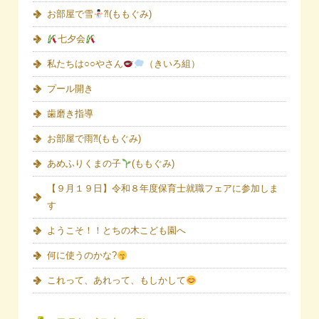
お部屋で雪
⁈(ももぐみ)
七夕会
私たちは○○やさん
（きいろ組）
プール開き
歯磨き指導
お部屋で雨⁈(ももぐみ)
あめふりくまの子
(ももぐみ)
【９月１９日】令和８年度保育士就職フェアに参加しま
す
ようこそ！！とちの木こども園へ
何に使うのかな?
これって、あれって、もしかして