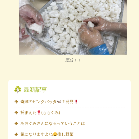
完成！！
最新記事
奇跡のピンクバッタ
？発見
捕まえた
(ももぐみ)
あおぐみさんになるっていうことは
気になりますよね
推し野菜