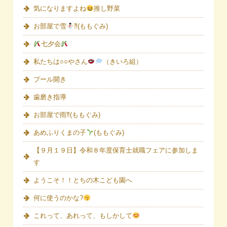
気になりますよね
推し野菜
お部屋で雪
⁈(ももぐみ)
七夕会
私たちは○○やさん
（きいろ組）
プール開き
歯磨き指導
お部屋で雨⁈(ももぐみ)
あめふりくまの子
(ももぐみ)
【９月１９日】令和８年度保育士就職フェアに参加しま
す
ようこそ！！とちの木こども園へ
何に使うのかな?
これって、あれって、もしかして