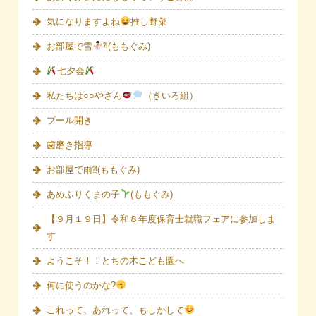
気になりますよね
推し野菜
お部屋で雪
⁈(ももぐみ)
七夕会
私たちは○○やさん
（きいろ組）
プール開き
歯磨き指導
お部屋で雨⁈(ももぐみ)
あめふりくまの子
(ももぐみ)
【９月１９日】令和８年度保育士就職フェアに参加しま
す
ようこそ！！とちの木こども園へ
何に使うのかな?
これって、あれって、もしかして