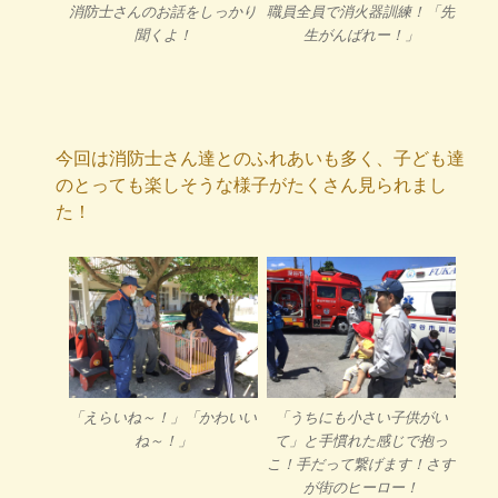
消防士さんのお話をしっかり
職員全員で消火器訓練！「先
聞くよ！
生がんばれー！」
今回は消防士さん達とのふれあいも多く、子ども達
のとっても楽しそうな様子がたくさん見られまし
た！
「えらいね～！」「かわいい
「うちにも小さい子供がい
ね～！」
て」と手慣れた感じで抱っ
こ！手だって繋げます！さす
が街のヒーロー！