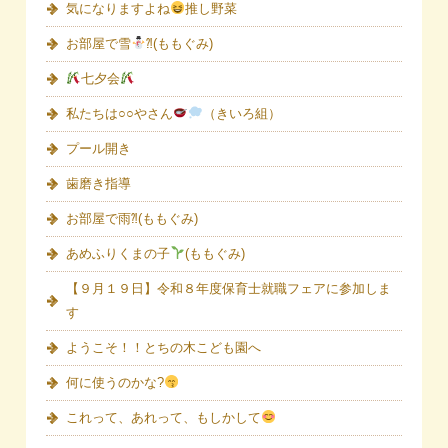
気になりますよね
推し野菜
お部屋で雪
⁈(ももぐみ)
七夕会
私たちは○○やさん
（きいろ組）
プール開き
歯磨き指導
お部屋で雨⁈(ももぐみ)
あめふりくまの子
(ももぐみ)
【９月１９日】令和８年度保育士就職フェアに参加しま
す
ようこそ！！とちの木こども園へ
何に使うのかな?
これって、あれって、もしかして