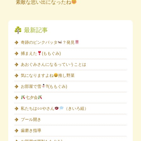
素敵な思い出になったね
最新記事
奇跡のピンクバッタ
？発見
捕まえた
(ももぐみ)
あおぐみさんになるっていうことは
気になりますよね
推し野菜
お部屋で雪
⁈(ももぐみ)
七夕会
私たちは○○やさん
（きいろ組）
プール開き
歯磨き指導