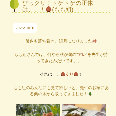
びっクリ！トゲトゲの正体
は、、！
(もも組)
2025/10/10
暑さも落ち着き、10月になりました
もも組さんでは、何やら秋が旬の“
アレ
”を先生が持
ってきたみたいです、、！
それは、、
くり
！
もも組のみんなにも見て欲しいと、先生のお家にあ
る栗の木から取ってきました！