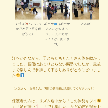
おうま
へ（しっ
めだか
（めだか
とんぼ
かりと手と足を伸
さんになりきっ
ばして）
て、こんにちは
～！！とごあいさ
つ）
汗をかきながら、子どもたちとたくさん体を動かし
ました。普段はあまりとらない態勢でしたが、最後
まで楽しんで参加して下さりありがとうございまし
た
（お父さん・お母さん、明日の筋肉痛は覚悟してくださいね！）
保護者の方は、リズム途中から「この体勢キツイ
」「足が痛い
」「でも楽しい」などの声が聞かれ