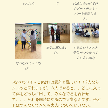
ゃんけん
て
の曲に合わせて体
でグー・チョキ・
パーを表現しま
す。
上手に回れまし
イモムシ！大人と
た。
子供がつながって
よちよち歩き
なべなべそ～こぬ
け！
♪なべなべそ～こぬけ♪は意外と難しい！！2人なら
クルッと回れますが、３人でやると、、どこに入っ
て体をどっちに回して、みんなで息を合わせ
て、、、それを同時にやるので大変なんです。子ど
もはすんなりできても大人はついていけない。