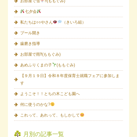
お部屋で雪
⁈(ももぐみ)
七夕会
私たちは○○やさん
（きいろ組）
プール開き
歯磨き指導
お部屋で雨⁈(ももぐみ)
あめふりくまの子
(ももぐみ)
【９月１９日】令和８年度保育士就職フェアに参加しま
す
ようこそ！！とちの木こども園へ
何に使うのかな?
これって、あれって、もしかして
月別の記事一覧