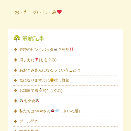
お・た・の・し・み
最新記事
奇跡のピンクバッタ
？発見
捕まえた
(ももぐみ)
あおぐみさんになるっていうことは
気になりますよね
推し野菜
お部屋で雪
⁈(ももぐみ)
七夕会
私たちは○○やさん
（きいろ組）
プール開き