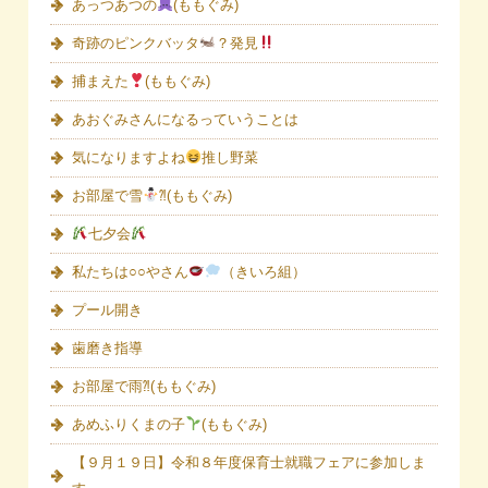
あっつあつの
(ももぐみ)
奇跡のピンクバッタ
？発見
捕まえた
(ももぐみ)
あおぐみさんになるっていうことは
気になりますよね
推し野菜
お部屋で雪
⁈(ももぐみ)
七夕会
私たちは○○やさん
（きいろ組）
プール開き
歯磨き指導
お部屋で雨⁈(ももぐみ)
あめふりくまの子
(ももぐみ)
【９月１９日】令和８年度保育士就職フェアに参加しま