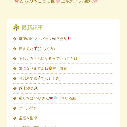
とちの木こども園
進級式・入園式
最新記事
奇跡のピンクバッタ
？発見
捕まえた
(ももぐみ)
あおぐみさんになるっていうことは
気になりますよね
推し野菜
お部屋で雪
⁈(ももぐみ)
七夕会
私たちは○○やさん
（きいろ組）
プール開き
歯磨き指導